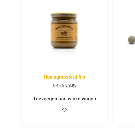
Honingmosterd fijn
€
4,75
€
3,95
Toevoegen aan winkelwagen