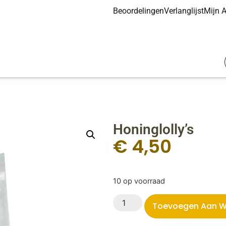
Beoordelingen
Verlanglijst
Mijn 
Honinglolly’s
€
4,50
10 op voorraad
Toevoegen Aan W