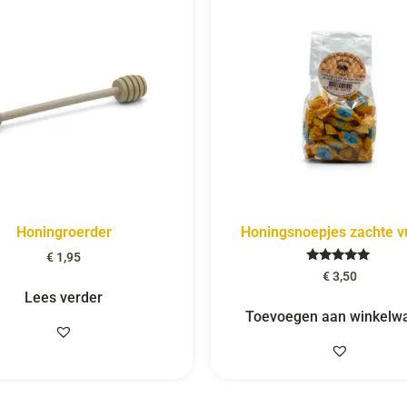
Honingroerder
Honingsnoepjes zachte vu
€
1,95
Gewaardeerd
€
3,50
5.00
Lees verder
uit 5
Toevoegen aan winkelw