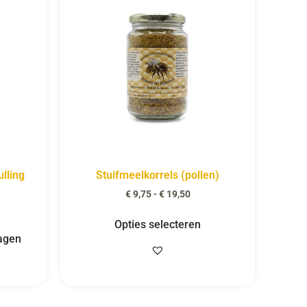
lling
Stuifmeelkorrels (pollen)
€
9,75
-
€
19,50
Opties selecteren
agen