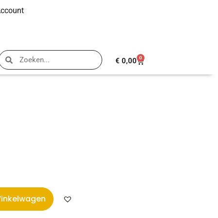
Account
0
€
0,00
inkelwagen