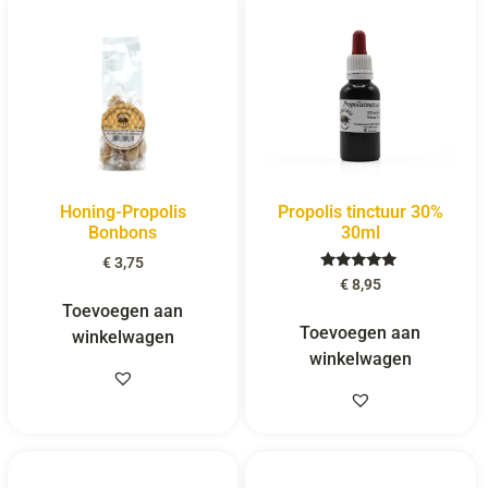
Honing-Propolis
Propolis tinctuur 30%
Bonbons
30ml
€
3,75
Gewaardeerd
€
8,95
5.00
Toevoegen aan
uit 5
Toevoegen aan
winkelwagen
winkelwagen