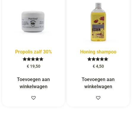
Propolis zalf 30%
Honing shampoo
Gewaardeerd
Gewaardeerd
€
19,50
€
4,50
5.00
5.00
uit 5
uit 5
Toevoegen aan
Toevoegen aan
winkelwagen
winkelwagen