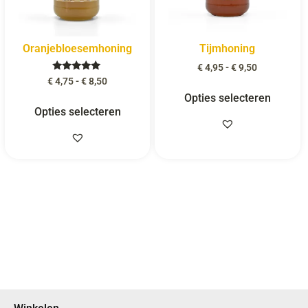
Oranjebloesemhoning
Tijmhoning
€
4,95
-
€
9,50
Gewaardeerd
€
4,75
-
€
8,50
5.00
Opties selecteren
uit 5
Opties selecteren