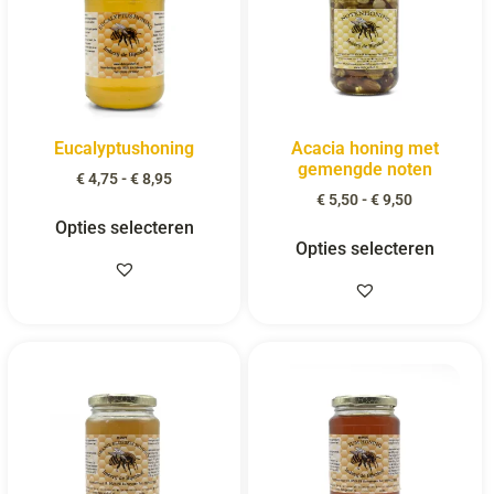
Eucalyptushoning
Acacia honing met
gemengde noten
€
4,75
-
€
8,95
€
5,50
-
€
9,50
Opties selecteren
Opties selecteren