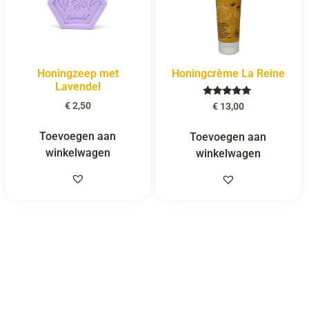
Honingzeep met
Honingcrème La Reine
Lavendel
Gewaardeerd
€
2,50
€
13,00
5.00
uit 5
Toevoegen aan
Toevoegen aan
winkelwagen
winkelwagen