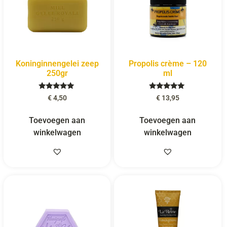
Koninginnengelei zeep
Propolis crème – 120
250gr
ml
Gewaardeerd
Gewaardeerd
€
4,50
€
13,95
5.00
5.00
uit 5
uit 5
Toevoegen aan
Toevoegen aan
winkelwagen
winkelwagen